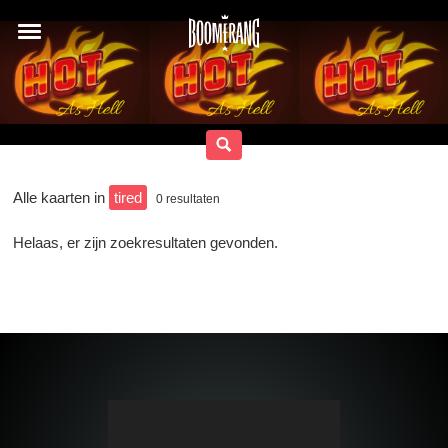
Alle kaarten in
tired
0
resultaten
Helaas, er zijn zoekresultaten gevonden.