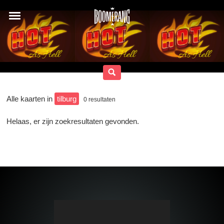
Alle kaarten in
tilburg
0
resultaten
Helaas, er zijn zoekresultaten gevonden.