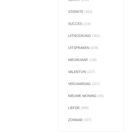
STERKTE
(483)
SUCCES
(216)
UITNODIGING
(361)
UITSPRAKEN
(639)
NIEUWJAAR
(128)
VALENTIJN
(237)
VERJAARDAG
(217)
NIEUWE WONING
(65)
LIEFDE
(889)
ZOMAAR
(437)