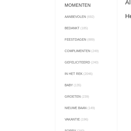
Al
MOMENTEN
He
AANBEVOLEN
(692)
BEDANKT
(185)
FEESTDAGEN
(889)
COMPLIMENTEN
(249)
GEFELICITEERD
(240)
IN HET REK
(2046)
BABY
(135)
GROETEN
(239)
NIEUWE BAAN
(149)
VAKANTIE
(196)
SORRY
(240)