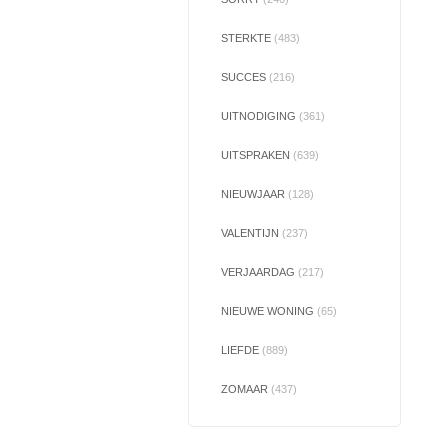
STERKTE
(483)
SUCCES
(216)
UITNODIGING
(361)
UITSPRAKEN
(639)
NIEUWJAAR
(128)
VALENTIJN
(237)
VERJAARDAG
(217)
NIEUWE WONING
(65)
LIEFDE
(889)
ZOMAAR
(437)