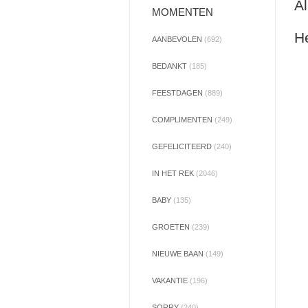
Al
MOMENTEN
He
AANBEVOLEN
(692)
BEDANKT
(185)
FEESTDAGEN
(889)
COMPLIMENTEN
(249)
GEFELICITEERD
(240)
IN HET REK
(2046)
BABY
(135)
GROETEN
(239)
NIEUWE BAAN
(149)
VAKANTIE
(196)
SORRY
(240)