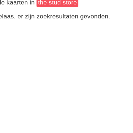
le kaarten in
the stud store
laas, er zijn zoekresultaten gevonden.