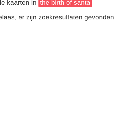
le kaarten in
the birth of santa
laas, er zijn zoekresultaten gevonden.