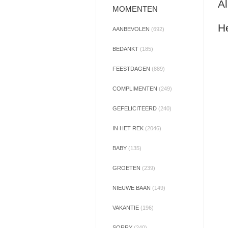
Al
MOMENTEN
He
AANBEVOLEN
(692)
BEDANKT
(185)
FEESTDAGEN
(889)
COMPLIMENTEN
(249)
GEFELICITEERD
(240)
IN HET REK
(2046)
BABY
(135)
GROETEN
(239)
NIEUWE BAAN
(149)
VAKANTIE
(196)
SORRY
(240)