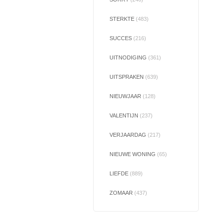
STERKTE
(483)
SUCCES
(216)
UITNODIGING
(361)
UITSPRAKEN
(639)
NIEUWJAAR
(128)
VALENTIJN
(237)
VERJAARDAG
(217)
NIEUWE WONING
(65)
LIEFDE
(889)
ZOMAAR
(437)