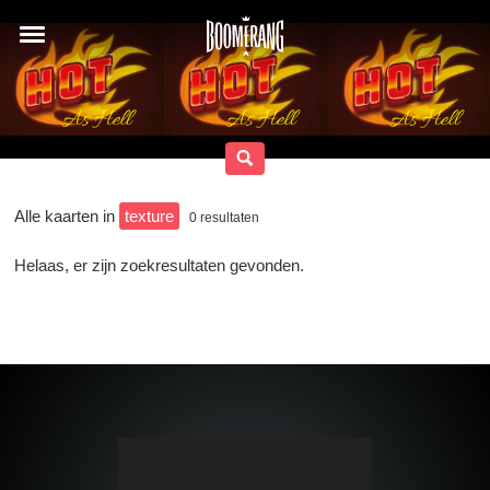
Alle kaarten in
texture
0
resultaten
Helaas, er zijn zoekresultaten gevonden.