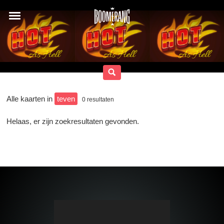
Alle kaarten in
teven
0
resultaten
Helaas, er zijn zoekresultaten gevonden.