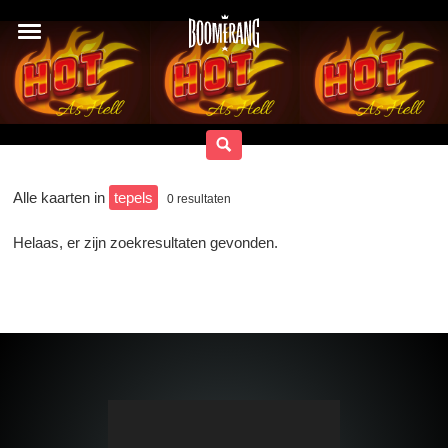
Alle kaarten in
tepels
0
resultaten
Helaas, er zijn zoekresultaten gevonden.