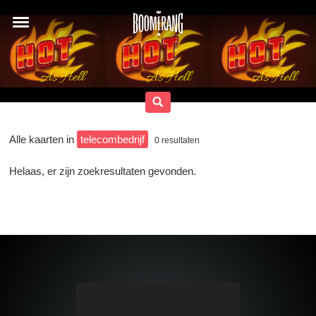
Alle kaarten in
telecombedrijf
0
resultaten
Helaas, er zijn zoekresultaten gevonden.