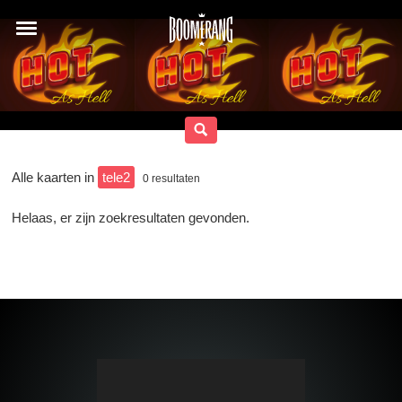
Alle kaarten in
tele2
0
resultaten
Helaas, er zijn zoekresultaten gevonden.