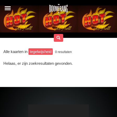
Alle kaarten in
tegelwijsheid
0
resultaten
Helaas, er zijn zoekresultaten gevonden.