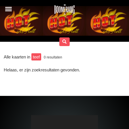
Alle kaarten in
teef
0
resultaten
Helaas, er zijn zoekresultaten gevonden.