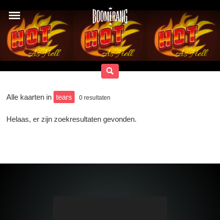
Alle kaarten in
tears
0
resultaten
Helaas, er zijn zoekresultaten gevonden.