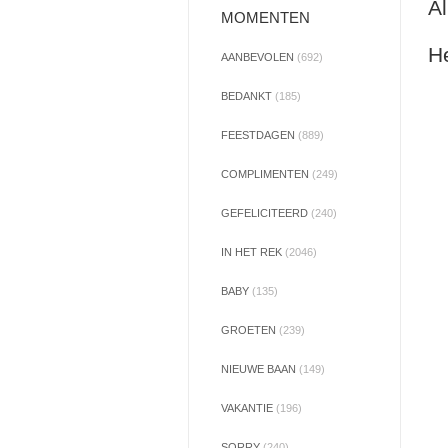
Al
MOMENTEN
He
AANBEVOLEN
(692)
BEDANKT
(185)
FEESTDAGEN
(889)
COMPLIMENTEN
(249)
GEFELICITEERD
(240)
IN HET REK
(2046)
BABY
(135)
GROETEN
(239)
NIEUWE BAAN
(149)
VAKANTIE
(196)
SORRY
(240)