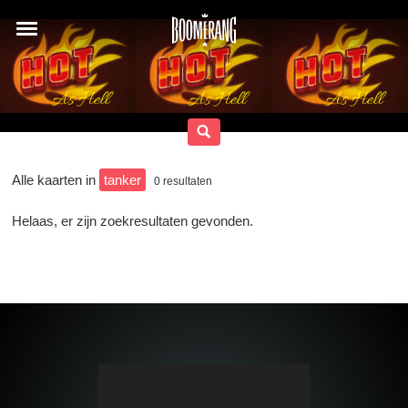
Alle kaarten in
tanker
0
resultaten
Helaas, er zijn zoekresultaten gevonden.