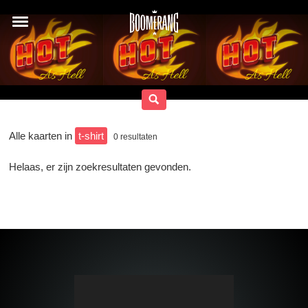
Alle kaarten in
t-shirt
0
resultaten
Helaas, er zijn zoekresultaten gevonden.