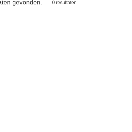
taten gevonden.
0
resultaten