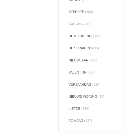
STERKTE
(483)
SUCCES
(216)
UITNODIGING
(361)
UITSPRAKEN
(639)
NIEUWJAAR
(128)
VALENTIJN
(237)
VERJAARDAG
(217)
NIEUWE WONING
(65)
LIEFDE
(889)
ZOMAAR
(437)