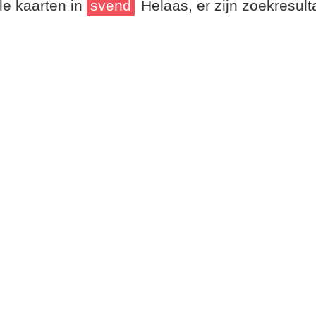
le kaarten in
svend
Helaas, er zijn zoekresul