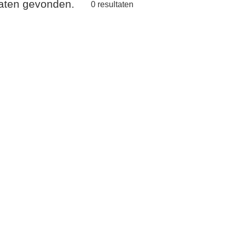
taten gevonden.
0
resultaten