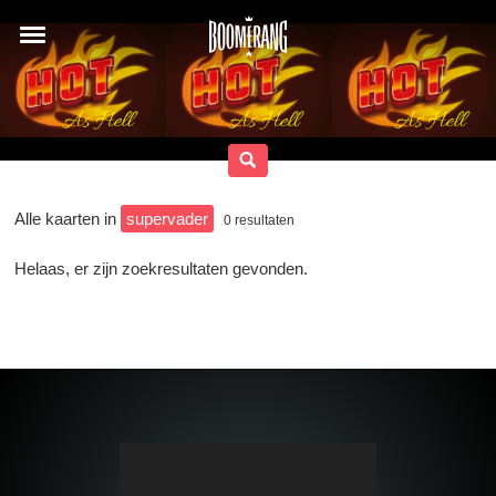
Alle kaarten in
supervader
0
resultaten
Helaas, er zijn zoekresultaten gevonden.