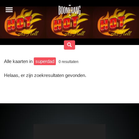
Alle kaarten in
superdad
0
resultaten
Helaas, er zijn zoekresultaten gevonden.