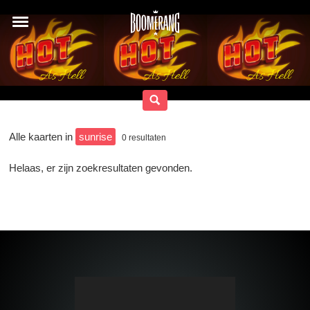
Alle kaarten in
sunrise
0
resultaten
Helaas, er zijn zoekresultaten gevonden.