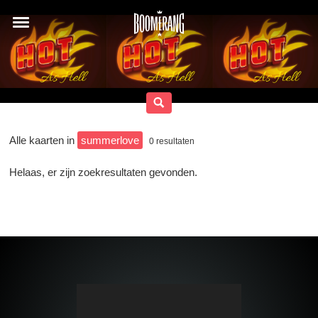
Alle kaarten in
summerlove
0
resultaten
Helaas, er zijn zoekresultaten gevonden.