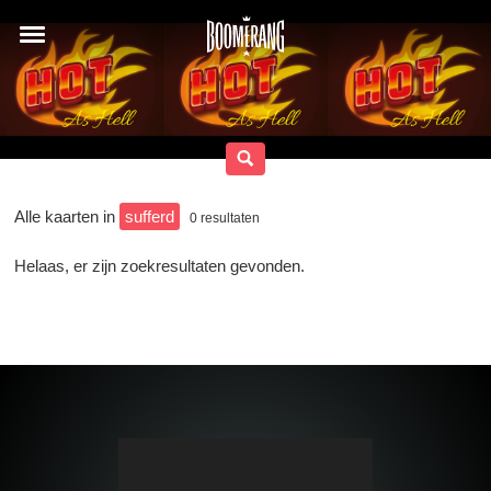
Alle kaarten in
sufferd
0
resultaten
Helaas, er zijn zoekresultaten gevonden.