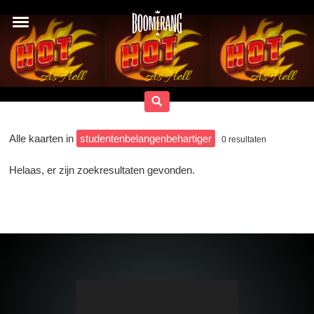
Alle kaarten in
studentenbelangenbehartiger
0
resultaten
Helaas, er zijn zoekresultaten gevonden.