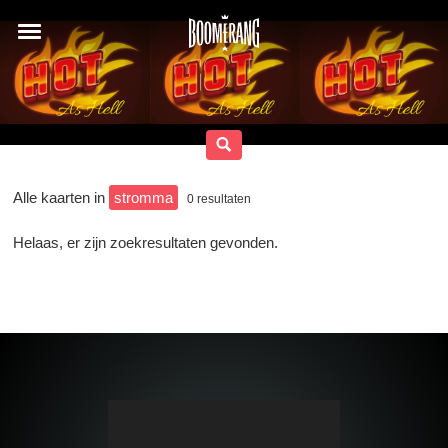
Alle kaarten in
stromma
0
resultaten
Helaas, er zijn zoekresultaten gevonden.