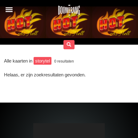
Alle kaarten in
storytel
0
resultaten
Helaas, er zijn zoekresultaten gevonden.