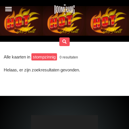
Alle kaarten in
stompzinnig
0
resultaten
Helaas, er zijn zoekresultaten gevonden.