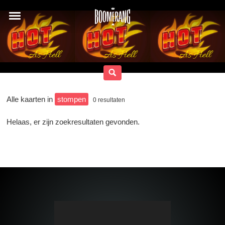
Alle kaarten in
stompen
0
resultaten
Helaas, er zijn zoekresultaten gevonden.