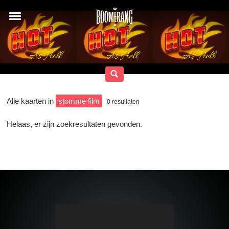
Alle kaarten in
stomme film
0
resultaten
Helaas, er zijn zoekresultaten gevonden.