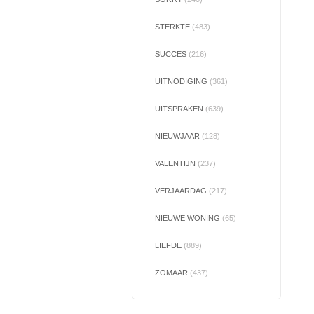
STERKTE
(483)
SUCCES
(216)
UITNODIGING
(361)
UITSPRAKEN
(639)
NIEUWJAAR
(128)
VALENTIJN
(237)
VERJAARDAG
(217)
NIEUWE WONING
(65)
LIEFDE
(889)
ZOMAAR
(437)