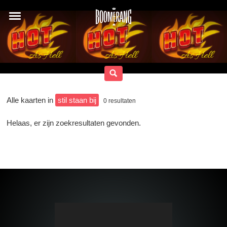
Alle kaarten in
stil staan bij
0
resultaten
Helaas, er zijn zoekresultaten gevonden.