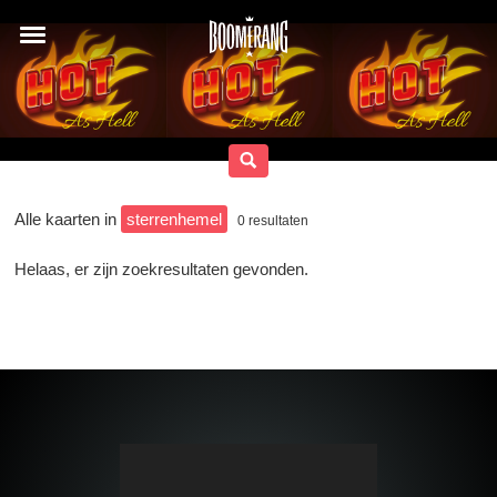
Alle kaarten in
sterrenhemel
0
resultaten
Helaas, er zijn zoekresultaten gevonden.