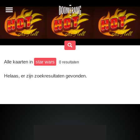
Alle kaarten in
star wars
0
resultaten
Helaas, er zijn zoekresultaten gevonden.