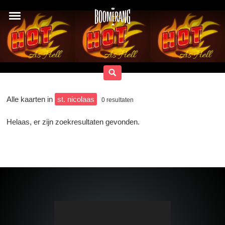
Alle kaarten in
st. nicolaas
0
resultaten
Helaas, er zijn zoekresultaten gevonden.