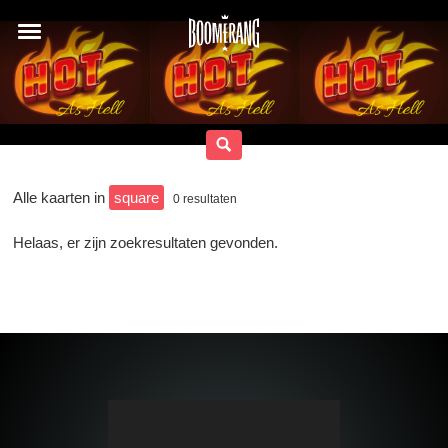
Alle kaarten in
square
0
resultaten
Helaas, er zijn zoekresultaten gevonden.