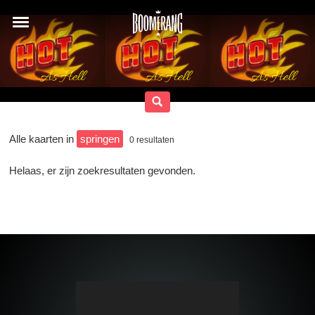
Alle kaarten in
springen
0
resultaten
Helaas, er zijn zoekresultaten gevonden.