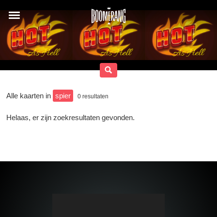
Alle kaarten in
spier
0
resultaten
Helaas, er zijn zoekresultaten gevonden.