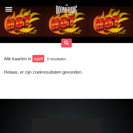
Alle kaarten in
spell
0
resultaten
Helaas, er zijn zoekresultaten gevonden.