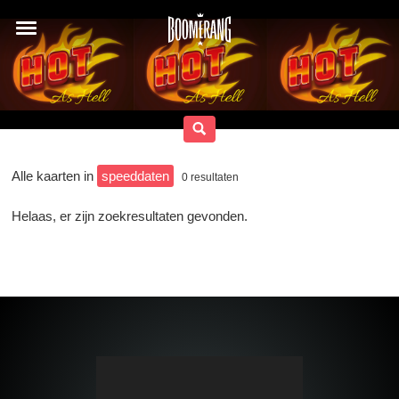
Alle kaarten in
speeddaten
0
resultaten
Helaas, er zijn zoekresultaten gevonden.