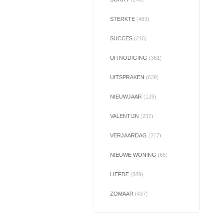
STERKTE
(483)
SUCCES
(216)
UITNODIGING
(361)
UITSPRAKEN
(639)
NIEUWJAAR
(128)
VALENTIJN
(237)
VERJAARDAG
(217)
NIEUWE WONING
(65)
LIEFDE
(889)
ZOMAAR
(437)