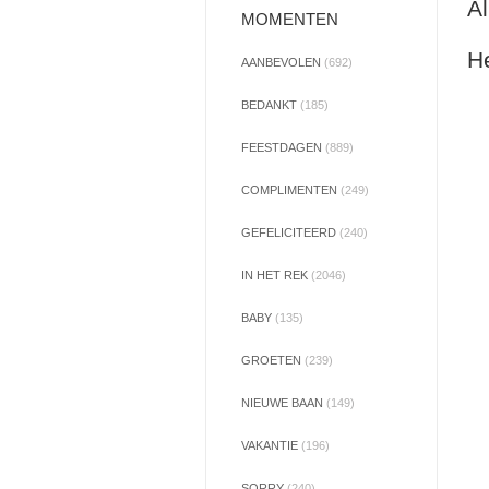
Al
MOMENTEN
He
AANBEVOLEN
(692)
BEDANKT
(185)
FEESTDAGEN
(889)
COMPLIMENTEN
(249)
GEFELICITEERD
(240)
IN HET REK
(2046)
BABY
(135)
GROETEN
(239)
NIEUWE BAAN
(149)
VAKANTIE
(196)
SORRY
(240)