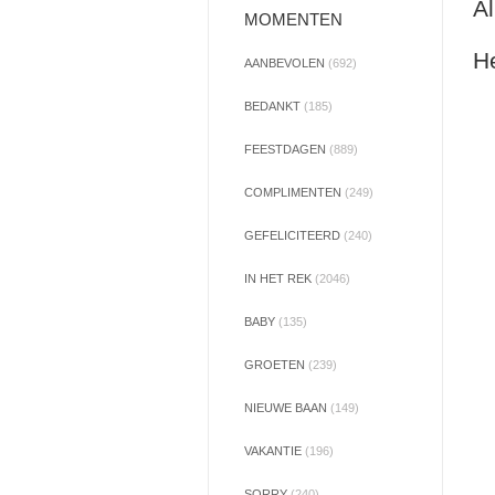
Al
MOMENTEN
He
AANBEVOLEN
(692)
BEDANKT
(185)
FEESTDAGEN
(889)
COMPLIMENTEN
(249)
GEFELICITEERD
(240)
IN HET REK
(2046)
BABY
(135)
GROETEN
(239)
NIEUWE BAAN
(149)
VAKANTIE
(196)
SORRY
(240)