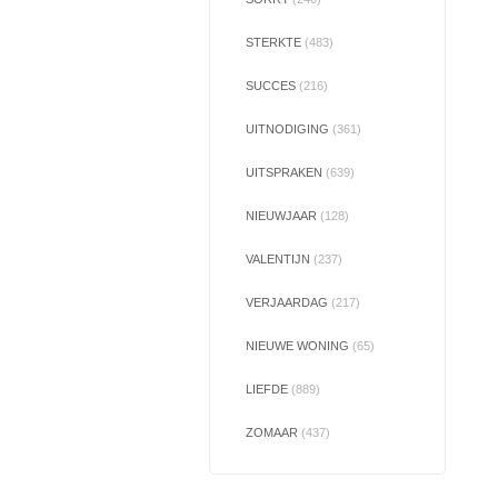
STERKTE
(483)
SUCCES
(216)
UITNODIGING
(361)
UITSPRAKEN
(639)
NIEUWJAAR
(128)
VALENTIJN
(237)
VERJAARDAG
(217)
NIEUWE WONING
(65)
LIEFDE
(889)
ZOMAAR
(437)