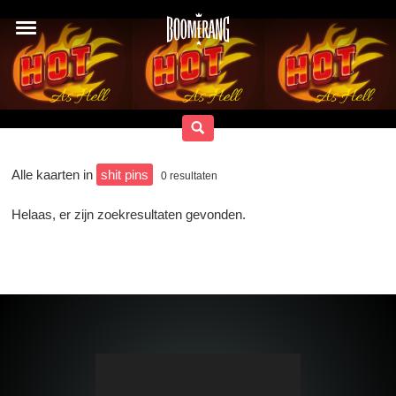
Alle kaarten in
shit pins
0
resultaten
Helaas, er zijn zoekresultaten gevonden.