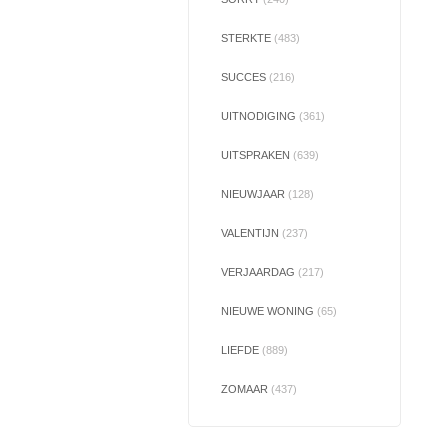
STERKTE
(483)
SUCCES
(216)
UITNODIGING
(361)
UITSPRAKEN
(639)
NIEUWJAAR
(128)
VALENTIJN
(237)
VERJAARDAG
(217)
NIEUWE WONING
(65)
LIEFDE
(889)
ZOMAAR
(437)