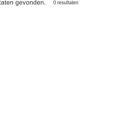
ltaten gevonden.
0
resultaten