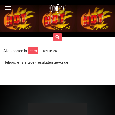
Alle kaarten in
retro
0
resultaten
Helaas, er zijn zoekresultaten gevonden.