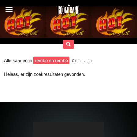
Alle kaarten in
rembo en rembo
0
resultaten
Helaas, er zijn zoekresultaten gevonden.