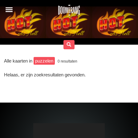
Alle kaarten in
puzzelen
0
resultaten
Helaas, er zijn zoekresultaten gevonden.