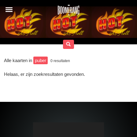
Alle kaarten in
puber
0
resultaten
Helaas, er zijn zoekresultaten gevonden.