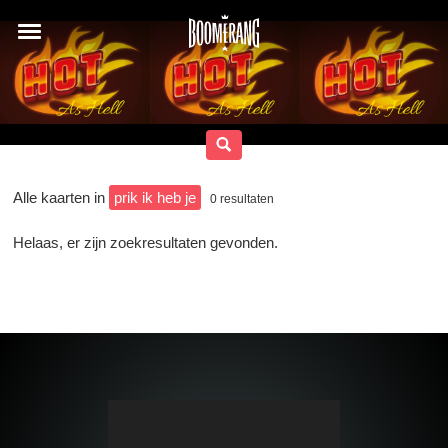
Alle kaarten in
prik ik heb je
0
resultaten
Helaas, er zijn zoekresultaten gevonden.