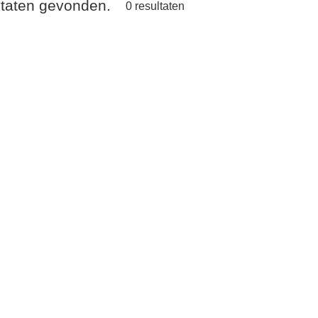
ltaten gevonden.
0
resultaten