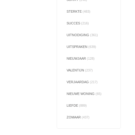
STERKTE
(483)
SUCCES
(216)
UITNODIGING
(361)
UITSPRAKEN
(639)
NIEUWJAAR
(128)
VALENTIJN
(237)
VERJAARDAG
(217)
NIEUWE WONING
(65)
LIEFDE
(889)
ZOMAAR
(437)