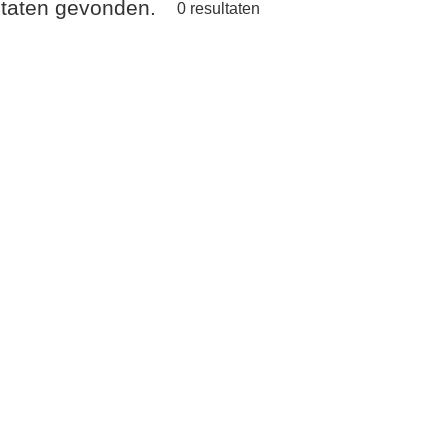
ltaten gevonden.
0
resultaten