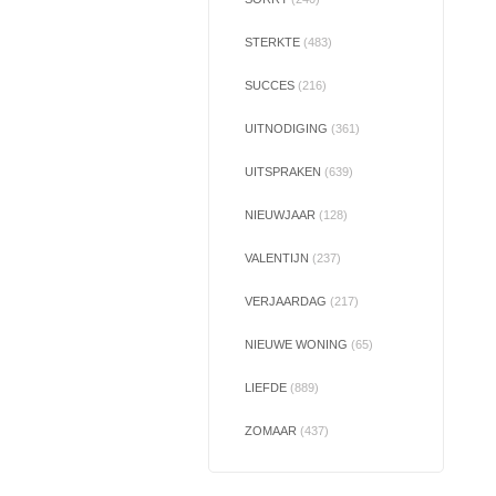
STERKTE
(483)
SUCCES
(216)
UITNODIGING
(361)
UITSPRAKEN
(639)
NIEUWJAAR
(128)
VALENTIJN
(237)
VERJAARDAG
(217)
NIEUWE WONING
(65)
LIEFDE
(889)
ZOMAAR
(437)